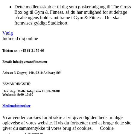
Dette medlemsskab er til dig som ønsker adgang til The Cross
Box og til Gym & Fitness, så du har mulighed for at deltage
på alle ugens hold samt træne i Gym & Fitness. Der skal
fremvises gyldigt Studiekort
Vælg
Indmeld dig online
Telefon nr. :
+45 61 31 59 66
Email:
Info@gymandfitness.nu
Adress:
3 Gugvej 140, 9210 Aalborg SØ
BEMANDINGSTID
Hverdag:
Midlertidigt kun 16:00-20:00
Weekend:
9:00-13:00
Medlemsbetingelser
Vi anvender cookies for at sikre at vi giver dig den bedst mulige
oplevelse af vores website. Hvis du fortsætter med at bruge dette site
giver du sammentykke til vores brug af cookies.
Cookie