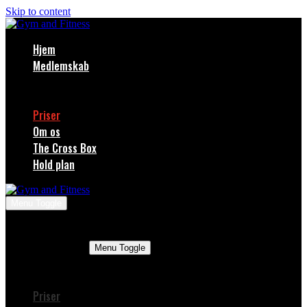
Skip to content
Hjem
Medlemskab
Meld dig ind
Tilmed PBS
Priser
Om os
The Cross Box
Hold plan
Menu Toggle
Hjem
Medlemskab
Menu Toggle
Meld dig ind
Tilmed PBS
Priser